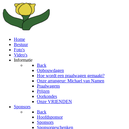
Home
Bestuur
Foto's
Video's
Informatie
Back
Opbouwdagen
Hoe wordt een praalwagen gemaakt?
Onze arrangeur: Michael van Namen
Praalwagens
Prijzen
Oorkondes
Onze VRIENDEN
Sponsors
Back
Hoofdsponsor
Sponsors
Sponsorgeschenken