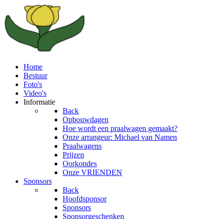
Home
Bestuur
Foto's
Video's
Informatie
Back
Opbouwdagen
Hoe wordt een praalwagen gemaakt?
Onze arrangeur: Michael van Namen
Praalwagens
Prijzen
Oorkondes
Onze VRIENDEN
Sponsors
Back
Hoofdsponsor
Sponsors
Sponsorgeschenken