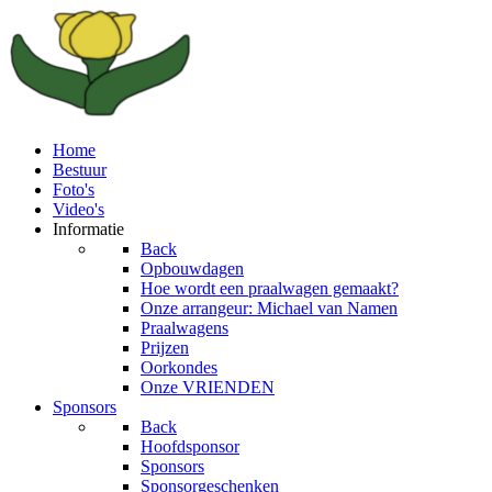
Home
Bestuur
Foto's
Video's
Informatie
Back
Opbouwdagen
Hoe wordt een praalwagen gemaakt?
Onze arrangeur: Michael van Namen
Praalwagens
Prijzen
Oorkondes
Onze VRIENDEN
Sponsors
Back
Hoofdsponsor
Sponsors
Sponsorgeschenken