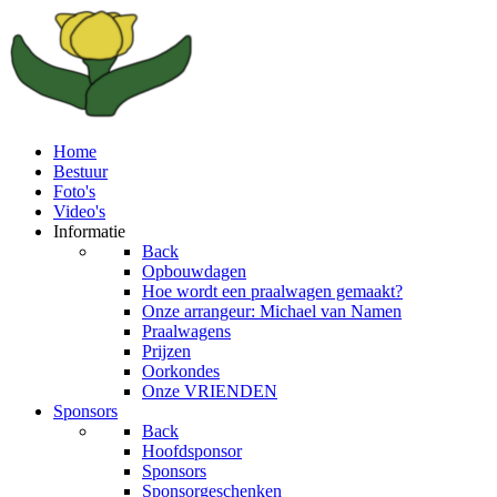
Home
Bestuur
Foto's
Video's
Informatie
Back
Opbouwdagen
Hoe wordt een praalwagen gemaakt?
Onze arrangeur: Michael van Namen
Praalwagens
Prijzen
Oorkondes
Onze VRIENDEN
Sponsors
Back
Hoofdsponsor
Sponsors
Sponsorgeschenken